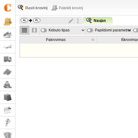
Rasti krovinį
Pateikti krovinį
Naujas
Kėbulo tipas
Papildomi parametrai
Pakrovimas
Iškrovima