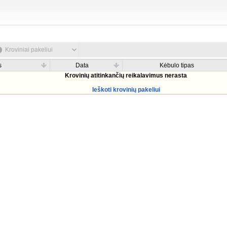
Kroviniai pakeliui
s
Data
Kėbulo tipas
Krovinių atitinkančių reikalavimus nerasta
Ieškoti krovinių pakeliui