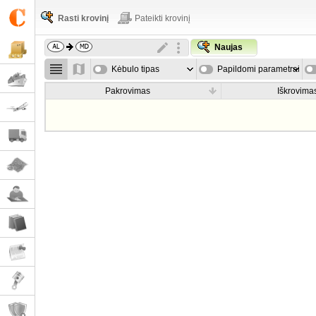
Rasti krovinį
Pateikti krovinį
Naujas
Kėbulo tipas
Papildomi parametrai
Pakrovimas
Iškrovima