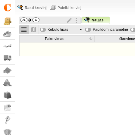
Rasti krovinį
Pateikti krovinį
Naujas
Kėbulo tipas
Papildomi parametrai
Pakrovimas
Iškrovima