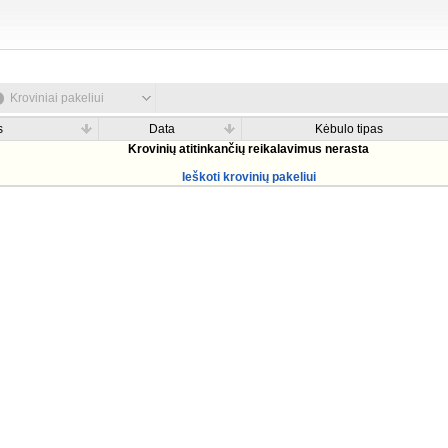
Kroviniai pakeliui
s
Data
Kėbulo tipas
Krovinių atitinkančių reikalavimus nerasta
Ieškoti krovinių pakeliui