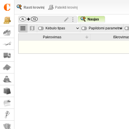
Rasti krovinį
Pateikti krovinį
Naujas
Kėbulo tipas
Papildomi parametrai
Pakrovimas
Iškrovima