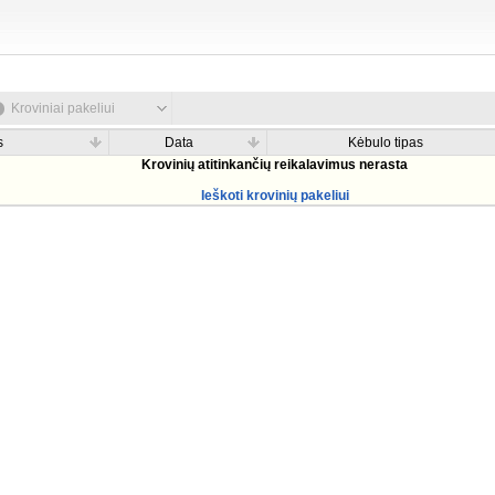
Kroviniai pakeliui
s
Data
Kėbulo tipas
Krovinių atitinkančių reikalavimus nerasta
Ieškoti krovinių pakeliui