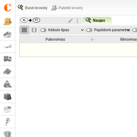
Rasti krovinį
Pateikti krovinį
Naujas
Kėbulo tipas
Papildomi parametrai
Pakrovimas
Iškrovima