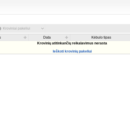
Kroviniai pakeliui
s
Data
Kėbulo tipas
Krovinių atitinkančių reikalavimus nerasta
Ieškoti krovinių pakeliui