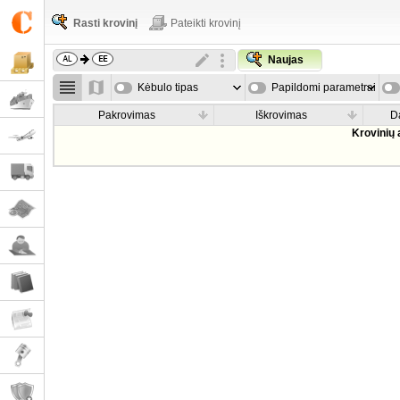
Rasti krovinį
Pateikti krovinį
Naujas
Kėbulo tipas
Papildomi parametrai
Pakrovimas
Iškrovimas
D
Krovinių 