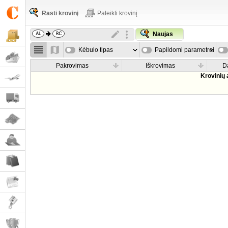
Rasti krovinį
Pateikti krovinį
Naujas
Kėbulo tipas
Papildomi parametrai
Pakrovimas
Iškrovimas
D
Krovinių 