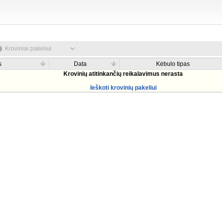
Kroviniai pakeliui
s
Data
Kėbulo tipas
Krovinių atitinkančių reikalavimus nerasta
Ieškoti krovinių pakeliui