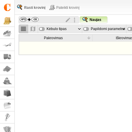
Rasti krovinį
Pateikti krovinį
Naujas
Kėbulo tipas
Papildomi parametrai
Pakrovimas
Iškrovima