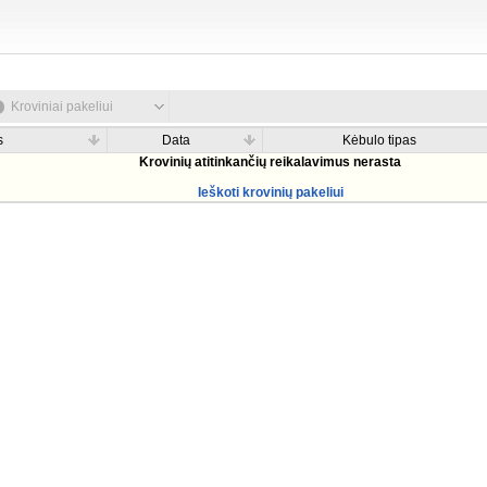
Kroviniai pakeliui
s
Data
Kėbulo tipas
Krovinių atitinkančių reikalavimus nerasta
Ieškoti krovinių pakeliui