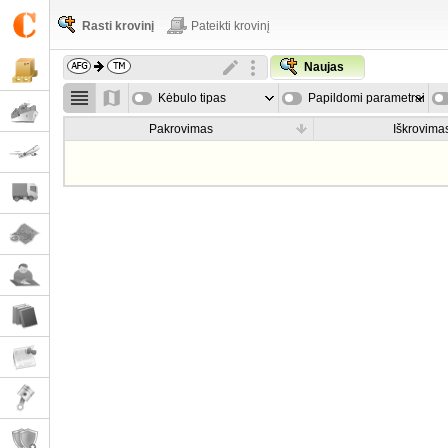
Rasti krovinį
Pateikti krovinį
Naujas
Kėbulo tipas
Papildomi parametrai
Pakrovimas
Iškrovima