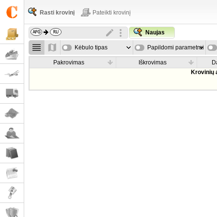
Rasti krovinį
Pateikti krovinį
Naujas
Kėbulo tipas
Papildomi parametrai
Pakrovimas
Iškrovimas
D
Krovinių 