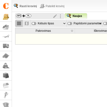
Rasti krovinį
Pateikti krovinį
Naujas
Kėbulo tipas
Papildomi parametrai
Pakrovimas
Iškrovima