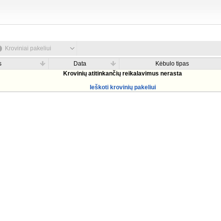
Kroviniai pakeliui
s
Data
Kėbulo tipas
Krovinių atitinkančių reikalavimus nerasta
Ieškoti krovinių pakeliui