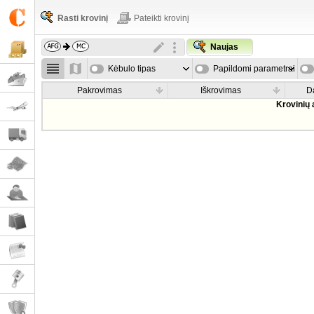
Rasti krovinį
Pateikti krovinį
Naujas
Kėbulo tipas
Papildomi parametrai
Pakrovimas
Iškrovimas
D
Krovinių 