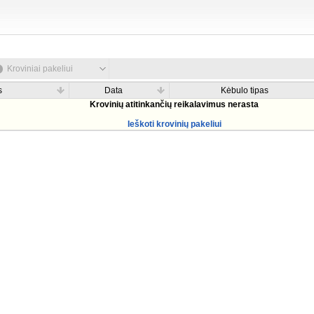
Kroviniai pakeliui
s
Data
Kėbulo tipas
Krovinių atitinkančių reikalavimus nerasta
Ieškoti krovinių pakeliui