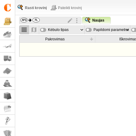
Rasti krovinį
Pateikti krovinį
Naujas
Kėbulo tipas
Papildomi parametrai
Pakrovimas
Iškrovima