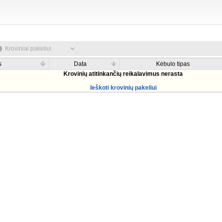
Kroviniai pakeliui
s
Data
Kėbulo tipas
Krovinių atitinkančių reikalavimus nerasta
Ieškoti krovinių pakeliui