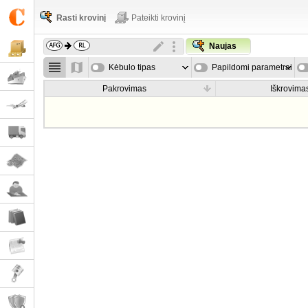
Rasti krovinį
Pateikti krovinį
Naujas
Kėbulo tipas
Papildomi parametrai
Pakrovimas
Iškrovima