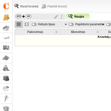
Rasti krovinį
Pateikti krovinį
Naujas
Kėbulo tipas
Papildomi parametrai
Pakrovimas
Iškrovimas
D
Krovinių 