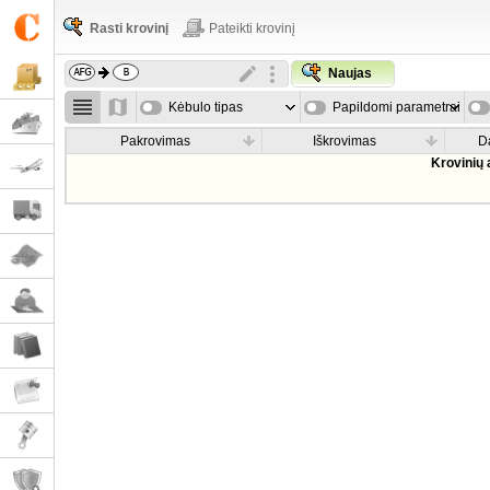
Rasti krovinį
Pateikti krovinį
Naujas
Kėbulo tipas
Papildomi parametrai
Pakrovimas
Iškrovimas
D
Krovinių 