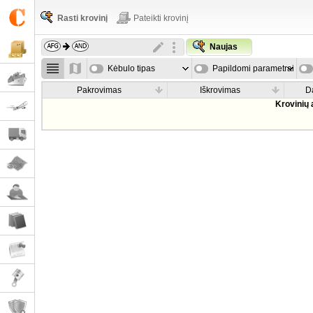
Rasti krovinį
Pateikti krovinį
Naujas
Kėbulo tipas
Papildomi parametrai
Pakrovimas
Iškrovimas
D
Krovinių 