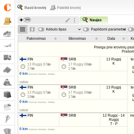
Rasti krovinį
Pateikti krovinį
Naujas
Kėbulo tipas
Papildomi parametrai
Pakrovimas
Iškrovimas
Data
K
Prieiga prie krovinių pa
Prašo
FIN
SRB
13 Rugpj
t
K
13 Rugpj 07
-
17 Rugpj 08
-
00
00
17
17
00
00
i
0 km
Krovinys Suomija - Serbija
vakar
FIN
SRB
13 Rugpj
t
K
13 Rugpj 07
-
17 Rugpj 08
-
00
00
18
17
00
00
i
0 km
Krovinys Suomija - Serbija
vakar
FIN
SRB
12 Rugpj - 14
m
Rugpj
T - P
0 km
Krovinys Suomija - Serbija