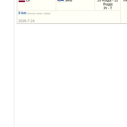
LV
SRB
10 Rugpj - 12
m
Rugpj
Pr - T
0 km
Krovinys Latvija - Serbija
2026-7-24