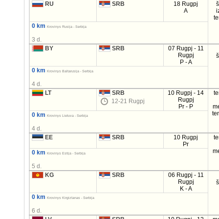
RU
SRB
18 Rugpj
A
i
t
0 km
Krovinys Rusija - Serbija
3 d.
BY
SRB
07 Rugpj - 11
Rugpj
P - A
0 km
Krovinys Baltarusija - Serbija
4 d.
LT
SRB
10 Rugpj - 14
t
Rugpj
12-21 Rugpj
Pr - P
m
te
0 km
Krovinys Lietuva - Serbija
4 d.
EE
SRB
10 Rugpj
t
Pr
m
0 km
Krovinys Estija - Serbija
5 d.
KG
SRB
06 Rugpj - 11
Rugpj
K - A
0 km
Krovinys Kirgiztanas - Serbija
6 d.