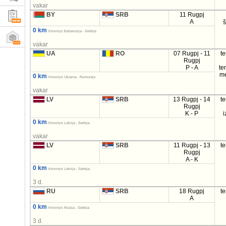
vakar
BY
SRB
11 Rugpj
A
0 km
Krovinys Baltarusija - Serbija
vakar
UA
RO
07 Rugpj - 11
t
Rugpj
P - A
te
m
0 km
Krovinys Ukraina - Rumunija
vakar
LV
SRB
13 Rugpj - 14
t
Rugpj
K - P
i
0 km
Krovinys Latvija - Serbija
vakar
LV
SRB
11 Rugpj - 13
t
Rugpj
A - K
0 km
Krovinys Latvija - Serbija
3 d.
RU
SRB
18 Rugpj
t
A
0 km
Krovinys Rusija - Serbija
3 d.