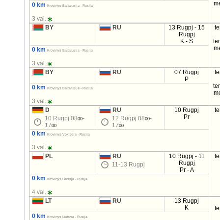
m
0 km
Krovinys Baltarusija - Rusija
3 val.
BY
RU
13 Rugpj - 15
t
Rugpj
K - Š
te
m
0 km
Krovinys Baltarusija - Rusija
3 val.
BY
RU
07 Rugpj
t
P
te
0 km
Krovinys Baltarusija - Rusija
m
3 val.
D
RU
10 Rugpj
t
Pr
10 Rugpj 08
-
12 Rugpj 08
-
00
00
17
17
00
00
0 km
Krovinys Vokietija - Rusija
3 val.
PL
RU
10 Rugpj - 11
t
Rugpj
11-13 Rugpj
Pr - A
0 km
Krovinys Lenkija - Rusija
4 val.
LT
RU
13 Rugpj
K
t
0 km
Krovinys Lietuva - Rusija