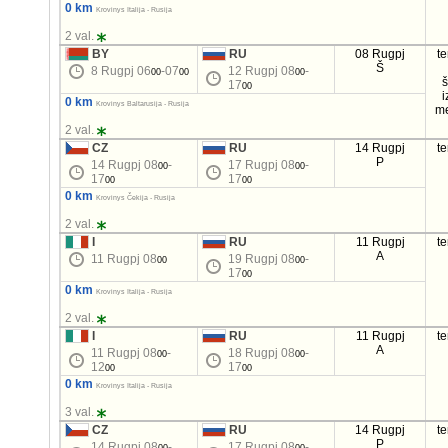
0 km
Krovinys Italija - Rusija
2 val.
BY
RU
08 Rugpj
t
Š
8 Rugpj 06
-07
12 Rugpj 08
-
00
00
00
17
00
i
0 km
Krovinys Baltarusija - Rusija
m
2 val.
CZ
RU
14 Rugpj
t
P
14 Rugpj 08
-
17 Rugpj 08
-
00
00
17
17
00
00
0 km
Krovinys Čekija - Rusija
2 val.
I
RU
11 Rugpj
t
A
11 Rugpj 08
19 Rugpj 08
-
00
00
17
00
0 km
Krovinys Italija - Rusija
2 val.
I
RU
11 Rugpj
t
A
11 Rugpj 08
-
18 Rugpj 08
-
00
00
12
17
00
00
0 km
Krovinys Italija - Rusija
3 val.
CZ
RU
14 Rugpj
t
P
14 Rugpj 08
-
17 Rugpj 08
-