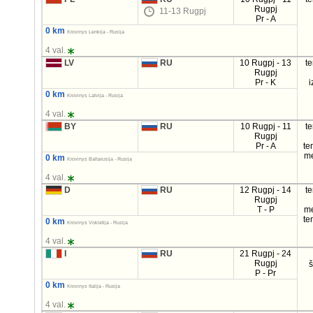
Rugpj
11-13 Rugpj
Pr - A
0 km
Krovinys Lenkija - Rusija
4 val.
LV
RU
10 Rugpj - 13
t
Rugpj
Pr - K
i
0 km
Krovinys Latvija - Rusija
4 val.
BY
RU
10 Rugpj - 11
t
Rugpj
Pr - A
te
m
0 km
Krovinys Baltarusija - Rusija
4 val.
D
RU
12 Rugpj - 14
t
Rugpj
T - P
m
te
0 km
Krovinys Vokietija - Rusija
4 val.
I
RU
21 Rugpj - 24
Rugpj
P - Pr
0 km
Krovinys Italija - Rusija
4 val.