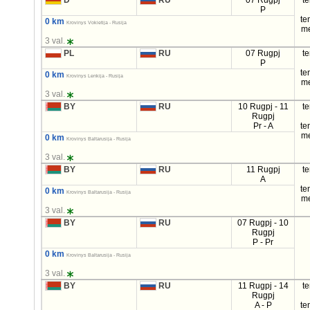
D
RU
07 Rugpj
t
P
te
0 km
Krovinys Vokietija - Rusija
m
3 val.
PL
RU
07 Rugpj
t
P
te
0 km
Krovinys Lenkija - Rusija
m
3 val.
BY
RU
10 Rugpj - 11
t
Rugpj
Pr - A
te
m
0 km
Krovinys Baltarusija - Rusija
3 val.
BY
RU
11 Rugpj
t
A
te
0 km
Krovinys Baltarusija - Rusija
m
3 val.
BY
RU
07 Rugpj - 10
Rugpj
P - Pr
0 km
Krovinys Baltarusija - Rusija
3 val.
BY
RU
11 Rugpj - 14
t
Rugpj
A - P
te