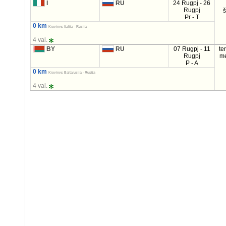
I
RU
24 Rugpj - 26
Rugpj
Pr - T
0 km
Krovinys Italija - Rusija
4 val.
BY
RU
07 Rugpj - 11
te
Rugpj
m
P - A
0 km
Krovinys Baltarusija - Rusija
4 val.