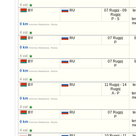
4 val.
BY
RU
07 Rugpj - 09
t
Rugpj
P - S
te
m
0 km
Krovinys Baltarusija - Rusija
4 val.
BY
RU
07 Rugpj
P
0 km
Krovinys Baltarusija - Rusija
4 val.
BY
RU
07 Rugpj
P
0 km
Krovinys Baltarusija - Rusija
4 val.
BY
RU
11 Rugpj - 14
t
Rugpj
A - P
te
m
0 km
Krovinys Baltarusija - Rusija
4 val.
BY
RU
07 Rugpj
t
P
te
0 km
Krovinys Baltarusija - Rusija
m
4 val.
PL
RU
10 Rugpj - 11
t