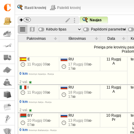
Rasti krovinį
Pateikti krovinį
Naujas
Kėbulo tipas
Papildomi parametrai
Pakrovimas
Iškrovimas
Data
K
Prieiga prie krovinių pa
Prašo
E
RU
11 Rugpj
t
A
11 Rugpj 08
17 Rugpj 08
-
00
00
17
00
0 km
Krovinys Ispanija - Rusija
2 val.
I
RU
11 Rugpj
t
A
11 Rugpj 08
18 Rugpj 08
-
00
00
17
00
0 km
Krovinys Italija - Rusija
2 val.
BY
RU
10 Rugpj
t
Pr
10 Rugpj 06
-
13 Rugpj 08
-
00
00
07
17
00
00
i
0 km
Krovinys Baltarusija - Rusija
m