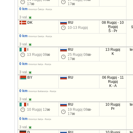
00
00
17
17
00
00
0 km
Krovinys Čekija - Rusija
3 val.
DK
RU
08 Rugpj - 10
Rugpj
10-13 Rugpj
Š - Pr
0 km
Krovinys Danija - Rusija
3 val.
I
RU
13 Rugpj
t
K
13 Rugpj 08
25 Rugpj 08
-
00
00
17
00
0 km
Krovinys Italija - Rusija
3 val.
BY
RU
06 Rugpj - 11
Rugpj
K - A
0 km
Krovinys Baltarusija - Rusija
3 val.
I
RU
10 Rugpj
t
Pr
10 Rugpj 12
19 Rugpj 08
-
00
00
17
00
0 km
Krovinys Italija - Rusija
3 val.
D
RU
10 Rugpj
t