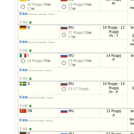
Pr
10 Rugpj 08
-
12 Rugpj 08
-
00
00
m
17
17
00
00
0 km
Krovinys Vokietija - Rusija
3 val.
D
RU
10 Rugpj - 12
t
Rugpj
17 Rugpj 08
-
00
Pr - T
17
00
i
0 km
Krovinys Vokietija - Rusija
m
3 val.
I
RU
14 Rugpj
t
P
14 Rugpj 08
25 Rugpj 08
-
00
00
17
00
0 km
Krovinys Italija - Rusija
3 val.
S
RU
10 Rugpj - 14
Rugpj
13-17 Rugpj
Pr - P
0 km
Krovinys Švedija - Rusija
3 val.
TR
RU
11 Rugpj
t
A
te
0 km
Krovinys Turkija - Rusija
m
3 val.