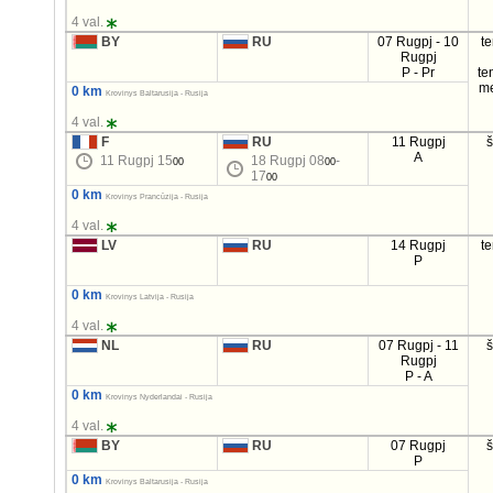
4 val.
BY
RU
07 Rugpj - 10
t
Rugpj
P - Pr
te
m
0 km
Krovinys Baltarusija - Rusija
4 val.
F
RU
11 Rugpj
A
11 Rugpj 15
18 Rugpj 08
-
00
00
17
00
0 km
Krovinys Prancūzija - Rusija
4 val.
LV
RU
14 Rugpj
t
P
0 km
Krovinys Latvija - Rusija
4 val.
NL
RU
07 Rugpj - 11
Rugpj
P - A
0 km
Krovinys Nyderlandai - Rusija
4 val.
BY
RU
07 Rugpj
P
0 km
Krovinys Baltarusija - Rusija