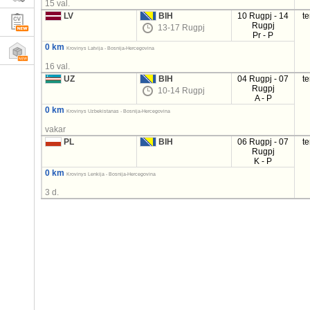
15 val.
LV
BIH
10 Rugpj - 14
t
Rugpj
13-17 Rugpj
Pr - P
0 km
Krovinys Latvija - Bosnija-Hercegovina
16 val.
UZ
BIH
04 Rugpj - 07
t
Rugpj
10-14 Rugpj
A - P
0 km
Krovinys Uzbekistanas - Bosnija-Hercegovina
vakar
PL
BIH
06 Rugpj - 07
t
Rugpj
K - P
0 km
Krovinys Lenkija - Bosnija-Hercegovina
3 d.