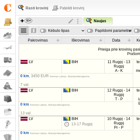
Rasti krovinį
Pateikti krovinį
Naujas
Kėbulo tipas
Papildomi parametrai
Pakrovimas
Iškrovimas
Data
K
Prieiga prie krovinių pa
Prašo
LV
BIH
11 Rugpj - 13
t
Rugpj
A - K
m
0 km
, 3450 EUR
Krovinys Latvija - Bosnija-Hercegovina
7 val.
LV
BIH
12 Rugpj - 14
t
Rugpj
T - P
i
0 km
Krovinys Latvija - Bosnija-Hercegovina
13 val.
LV
BIH
10 Rugpj - 14
t
Rugpj
13-17 Rugpj
Pr - P
0 km
Krovinys Latvija - Bosnija-Hercegovina