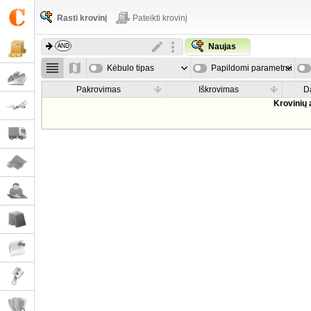
Rasti krovinį
Pateikti krovinį
Naujas
Kėbulo tipas
Papildomi parametrai
Pakrovimas
Iškrovimas
D
Krovinių 