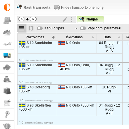
Rasti transportą
Pridėti transporto priemonę
Naujas
Kėbulo tipas
Papildomi parametrai
Pakrovimas
Iškrovimas
Data
K
S 10 Stockholm
N 0 Oslo
04 Rugpj - 11
+85 km
Rugpj
A - A
4 d.
platformos Švedija - Norvegija
S 10 Stockholm
N 0 Oslo, Oslo,
04 Rugpj - 12
+85 km
+40 km
Rugpj
A - T
5 d.
platformos Švedija - Norvegija
S 40 Goteborg
N 0 Oslo
+85 km
10 Rugpj
+85 km
Pr
3 d.
platformos Švedija - Norvegija
S 93 Skelleftea
N 0 Oslo
+350 km
04 Rugpj - 12
+500 km
Rugpj
A - T
4 d.
platformos Švedija - Norvegija