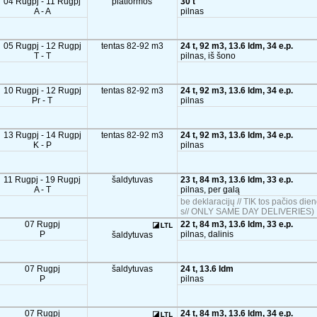
04 Rugpj - 11 Rugpj
platformos
30 t
A - A
pilnas
05 Rugpj - 12 Rugpj
tentas 82-92 m3
24 t, 92 m3, 13.6 ldm, 34 e.p.
T - T
pilnas, iš šono
10 Rugpj - 12 Rugpj
tentas 82-92 m3
24 t, 92 m3, 13.6 ldm, 34 e.p.
Pr - T
pilnas
13 Rugpj - 14 Rugpj
tentas 82-92 m3
24 t, 92 m3, 13.6 ldm, 34 e.p.
K - P
pilnas
11 Rugpj - 19 Rugpj
šaldytuvas
23 t, 84 m3, 13.6 ldm, 33 e.p.
A - T
pilnas, per galą
be deklaracijų // TIK tos pačios die
s// ONLY SAME DAY DELIVERIES)
07 Rugpj
22 t, 84 m3, 13.6 ldm, 33 e.p.
P
pilnas, dalinis
šaldytuvas
07 Rugpj
šaldytuvas
24 t, 13.6 ldm
P
pilnas
07 Rugpj
24 t, 84 m3, 13.6 ldm, 34 e.p.