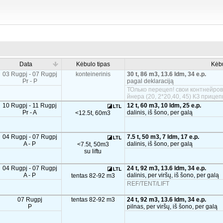
Data
Kėbulo tipas
Kėb
03 Rugpj - 07 Rugpj
konteinerinis
30 t, 86 m3, 13.6 ldm, 34 e.p.
Pr - P
pagal deklaraciją
ТОлько перецеп! свои контнейров
йнера (20, 2*20,40, 45) КЗ прице
10 Rugpj - 11 Rugpj
12 t, 60 m3, 10 ldm, 25 e.p.
Pr - A
dalinis, iš šono, per galą
<12.5t, 60m3
04 Rugpj - 07 Rugpj
7.5 t, 50 m3, 7 ldm, 17 e.p.
A - P
dalinis, iš šono, per galą
<7.5t, 50m3
su liftu
04 Rugpj - 07 Rugpj
24 t, 92 m3, 13.6 ldm, 34 e.p.
A - P
dalinis, per viršų, iš šono, per galą
tentas 82-92 m3
REF/TENT/LIFT
07 Rugpj
tentas 82-92 m3
24 t, 92 m3, 13.6 ldm, 34 e.p.
P
pilnas, per viršų, iš šono, per galą