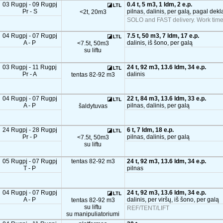
03 Rugpj - 09 Rugpj
0.4 t, 5 m3, 1 ldm, 2 e.p.
Pr - S
pilnas, dalinis, per galą, pagal dekl
<2t, 20m3
SOLO and FAST delivery. Work time
04 Rugpj - 07 Rugpj
7.5 t, 50 m3, 7 ldm, 17 e.p.
A - P
dalinis, iš šono, per galą
<7.5t, 50m3
su liftu
03 Rugpj - 11 Rugpj
24 t, 92 m3, 13.6 ldm, 34 e.p.
Pr - A
dalinis
tentas 82-92 m3
04 Rugpj - 07 Rugpj
22 t, 84 m3, 13.6 ldm, 33 e.p.
A - P
pilnas, dalinis, per galą
šaldytuvas
24 Rugpj - 28 Rugpj
6 t, 7 ldm, 18 e.p.
Pr - P
pilnas, dalinis, per galą
<7.5t, 50m3
su liftu
05 Rugpj - 07 Rugpj
tentas 82-92 m3
24 t, 92 m3, 13.6 ldm, 34 e.p.
T - P
pilnas
04 Rugpj - 07 Rugpj
24 t, 92 m3, 13.6 ldm, 34 e.p.
A - P
dalinis, per viršų, iš šono, per galą
tentas 82-92 m3
su liftu
REF/TENT/LIFT
su manipuliatoriumi