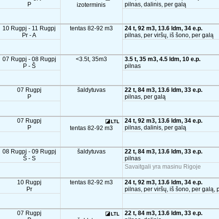
P
pilnas, dalinis, per galą
izoterminis
10 Rugpj - 11 Rugpj
tentas 82-92 m3
24 t, 92 m3, 13.6 ldm, 34 e.p.
Pr - A
pilnas, per viršų, iš šono, per galą
07 Rugpj - 08 Rugpj
<3.5t, 35m3
3.5 t, 35 m3, 4.5 ldm, 10 e.p.
P - Š
pilnas
07 Rugpj
šaldytuvas
22 t, 84 m3, 13.6 ldm, 33 e.p.
P
pilnas, per galą
07 Rugpj
24 t, 92 m3, 13.6 ldm, 34 e.p.
P
pilnas, dalinis, per galą
tentas 82-92 m3
08 Rugpj - 09 Rugpj
šaldytuvas
22 t, 84 m3, 13.6 ldm, 33 e.p.
Š - S
pilnas
Savaitgali yra masinu Rigoje
10 Rugpj
tentas 82-92 m3
24 t, 92 m3, 13.6 ldm, 34 e.p.
Pr
pilnas, per viršų, iš šono, per galą,
07 Rugpj
22 t, 84 m3, 13.6 ldm, 33 e.p.