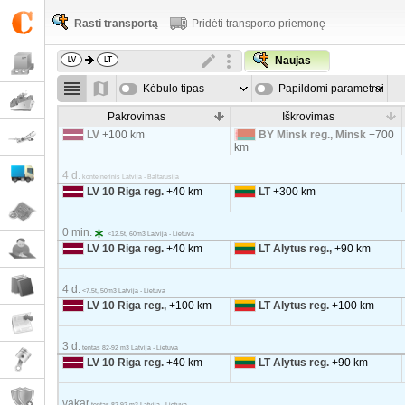
Rasti transportą
Pridėti transporto priemonę
Naujas
Kėbulo tipas
Papildomi parametrai
Pakrovimas
Iškrovimas
LV
+100 km
BY Minsk reg., Minsk
+700
km
4 d.
konteinerinis Latvija - Baltarusija
LV 10 Riga reg.
+40 km
LT
+300 km
0 min.
<12.5t, 60m3 Latvija - Lietuva
LV 10 Riga reg.
+40 km
LT Alytus reg.,
+90 km
4 d.
<7.5t, 50m3 Latvija - Lietuva
LV 10 Riga reg.,
+100 km
LT Alytus reg.
+100 km
3 d.
tentas 82-92 m3 Latvija - Lietuva
LV 10 Riga reg.
+40 km
LT Alytus reg.
+90 km
vakar
tentas 82-92 m3 Latvija - Lietuva