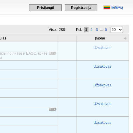
lietuvių
Prisijungti
Registracija
Viso:
288
Psl.
1
2
3
...
6
ulas
Įmonė
Užsakovas
озы по литве и ЕАЭС, конте
пы
Užsakovas
Užsakovas
Užsakovas
Užsakovas