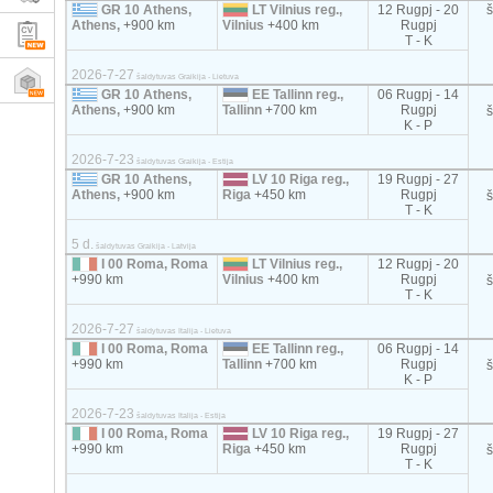
GR 10 Athens,
LT Vilnius reg.,
12 Rugpj - 20
Athens,
+900 km
Vilnius
+400 km
Rugpj
T - K
2026-7-27
šaldytuvas Graikija - Lietuva
GR 10 Athens,
EE Tallinn reg.,
06 Rugpj - 14
Athens,
+900 km
Tallinn
+700 km
Rugpj
K - P
2026-7-23
šaldytuvas Graikija - Estija
GR 10 Athens,
LV 10 Riga reg.,
19 Rugpj - 27
Athens,
+900 km
Riga
+450 km
Rugpj
T - K
5 d.
šaldytuvas Graikija - Latvija
I 00 Roma, Roma
LT Vilnius reg.,
12 Rugpj - 20
+990 km
Vilnius
+400 km
Rugpj
T - K
2026-7-27
šaldytuvas Italija - Lietuva
I 00 Roma, Roma
EE Tallinn reg.,
06 Rugpj - 14
+990 km
Tallinn
+700 km
Rugpj
K - P
2026-7-23
šaldytuvas Italija - Estija
I 00 Roma, Roma
LV 10 Riga reg.,
19 Rugpj - 27
+990 km
Riga
+450 km
Rugpj
T - K