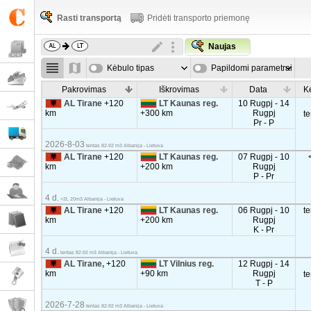
Rasti transportą
Pridėti transporto priemonę
Naujas
Kėbulo tipas
Papildomi parametrai
Pakrovimas
Iškrovimas
Data
K
AL Tirane
+120
LT Kaunas reg.
10 Rugpj - 14
km
+300 km
Rugpj
t
Pr - P
2026-8-03
tentas 82-92 m3 Albanija - Lietuva
AL Tirane
+120
LT Kaunas reg.
07 Rugpj - 10
km
+200 km
Rugpj
P - Pr
4 d.
<2t, 20m3 Albanija - Lietuva
AL Tirane
+120
LT Kaunas reg.
06 Rugpj - 10
t
km
+200 km
Rugpj
K - Pr
4 d.
tentas 82-92 m3 Albanija - Lietuva
AL Tirane,
+120
LT Vilnius reg.
12 Rugpj - 14
km
+90 km
Rugpj
t
T - P
2026-7-28
tentas 82-92 m3 Albanija - Lietuva