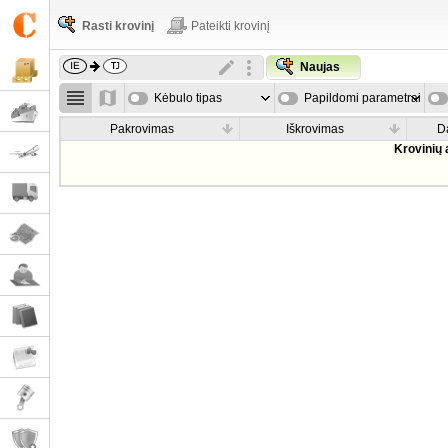
Rasti krovinį
Pateikti krovinį
Naujas
Kėbulo tipas
Papildomi parametrai
Pakrovimas
Iškrovimas
D
Krovinių 