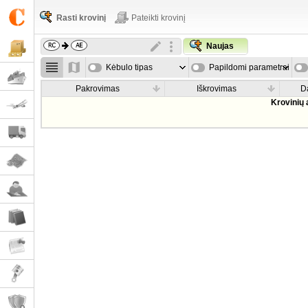
Rasti krovinį
Pateikti krovinį
Naujas
Kėbulo tipas
Papildomi parametrai
Pakrovimas
Iškrovimas
D
Krovinių 